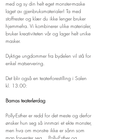
med og sy din helt eget monster-maske 
laget av gjenbruksmaterialer! Ta med 
stoffrester og klær du ikke lenger bruker 
hjemmefra. Vi kombinerer ulike materialer, 
bruker kreativiteten vår og lager helt unike 
masker. 
Dyktige ungdommer fra bydelen vil stå for 
enkel matservering.
Det blir også en teaterforestilling i Salen 
kl. 13.00:
Barnas teaterlørdag
Polly-Esther er redd for det meste og derfor 
ønsker hun seg så innmari et ekte monster, 
men hva om monstre ikke er sånn som 
man forventer seg… Polly-Esther og 