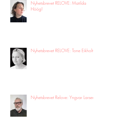
Nyhetsbrevet RELOVE: Matilda
Höög!
Nyhetsbrevet RELOVE: Tone Eikholt!
Nyhetsbrevet Relove: Yngvar Larsen!