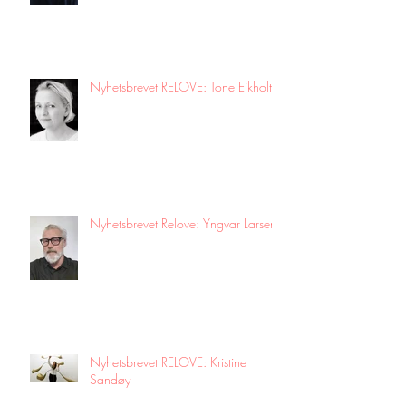
Nyhetsbrevet RELOVE: Tone Eikholt!
Nyhetsbrevet Relove: Yngvar Larsen!
Nyhetsbrevet RELOVE: Kristine
Sandøy