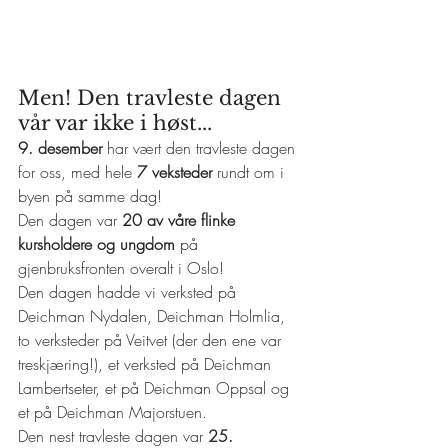
Men! Den travleste dagen 
vår var ikke i høst...
9. desember
 har vært den travleste dagen 
for oss, med hele 
7 veksteder
 rundt om i 
byen på samme dag! 
Den dagen var 
20 av våre flinke 
kursholdere og ungdom
 på 
gjenbruksfronten overalt i Oslo!
Den dagen hadde vi verksted på 
Deichman Nydalen, 
Deichman Holmlia, 
to verksteder på Veitvet (der den ene var 
treskjæring!), et verksted på Deichman 
Lambertseter, et på Deichman Oppsal og 
et på Deichman Majorstuen.
Den nest travleste dagen var
 25. 