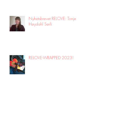
Nyhetsbrevet RELOVE: Tonje
Høydahl Sørli
RELOVE-WRAPPED 2023!
Nyhetsbrevet RELOVE: Hanna
Høiness