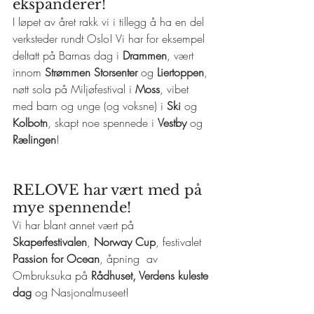
ekspanderer! 
I løpet av året rakk vi i tillegg å ha en del 
verksteder rundt Oslo! Vi har for eksempel 
deltatt på Barnas dag i 
Drammen
, vært 
innom 
Strømmen Storsenter
 og 
Liertoppen
, 
nøtt sola på Miljøfestival i 
Moss
, vibet 
med barn og unge (og voksne) i 
Ski 
og 
Kolbotn
, skapt noe spennede i 
Vestby 
og 
Rælingen
! 
RELOVE har vært med på 
mye spennende! 
Vi har blant annet vært på 
Skaperfestivalen
, 
Norway Cup
, festivalet 
Passion for Ocean
, åpning  av 
Ombruksuka på 
Rådhuset, Verdens kuleste 
dag
 og Nasjonalmuseet!