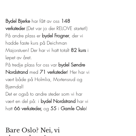
Bydel Bjerke
 har fått av oss 
148 
verksteder 
(Det var jo der RELOVE startet!) 
På andre plass er
 bydel Frogner
, der vi 
hadde faste kurs på Deichman 
Majorstuen! Der har vi hatt totalt 
82 kurs 
i 
løpet av året.
På tredje plass for oss var 
bydel Søndre 
Nordstrand 
med 
71 verksteder
! Her har vi 
vært både på Holmlia, Mortensrud og 
Bjørndal!
Det er også to andre steder som vi har 
vært en del på: i
 bydel Nordstrand
 har vi 
hatt 
66 verksteder,
 og 
55 
i 
Gamle Oslo
!
Bare Oslo? Nei, vi 