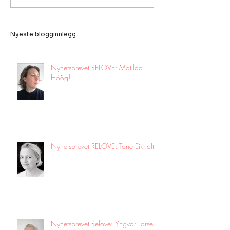
Nyeste blogginnlegg
Nyhetsbrevet RELOVE: Matilda
Höög!
Nyhetsbrevet RELOVE: Tone Eikholt!
Nyhetsbrevet Relove: Yngvar Larsen!