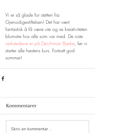
Vi er så glade for støtten fra 
Gjensidigestiftelsen! Det har vært 
fantastisk å få være ute og se kreativiteten 
blomstre hos alle som var med. De siste 
verkstedene er på Deichman Bjerke
, før vi 
starter alle høstens kurs. Fortsatt god 
sommer!
Kommentarer
Skriv en kommentar …