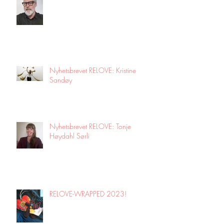
Nyhetsbrevet RELOVE: Kristine
Sandøy
Nyhetsbrevet RELOVE: Tonje
Høydahl Sørli
RELOVE-WRAPPED 2023!