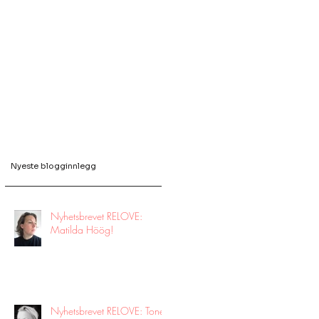
Nyeste blogginnlegg
Nyhetsbrevet RELOVE:
Matilda Höög!
Nyhetsbrevet RELOVE: Tone