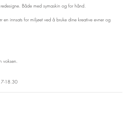
g redesigne. Både med symaskin og for hånd.
r en innsats for miljøet ved å bruke dine kreative evner og 
n voksen.
 17-18.30 