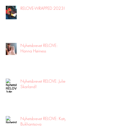
RELOVE-WRAPPED 2023!
Nyhetsbrevet RELOVE:
Hanna Høiness
Nyhetsbrevet RELOVE: Julie
Skarland!
Nyhetsbrevet RELOVE: Katya
Bukhantsova