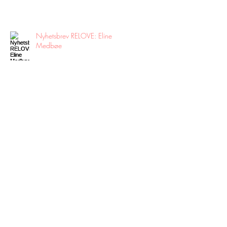
Nyhetsbrev RELOVE: Eline
Medbøe