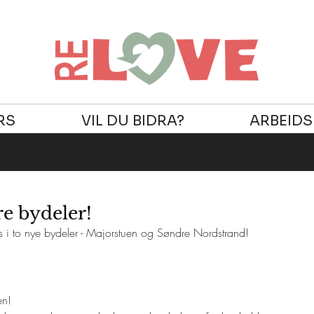
RS
VIL DU BIDRA?
ARBEID
e bydeler!
 i to nye bydeler - Majorstuen og Søndre Nordstrand!
en!