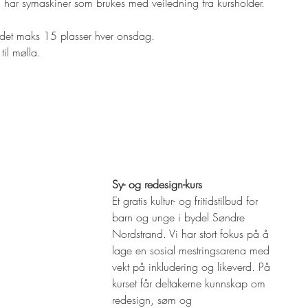
 Vi har symaskiner som brukes med veiledning fra kursholder.
tedet maks 15 plasser hver onsdag.
til mølla.
Sy- og redesign-kurs
Et gratis kultur- og fritidstilbud for 
barn og unge i bydel Søndre 
Nordstrand. Vi har stort fokus på å 
lage en sosial mestringsarena med 
vekt på inkludering og likeverd.​ På 
kurset får deltakerne kunnskap om 
redesign, søm og 