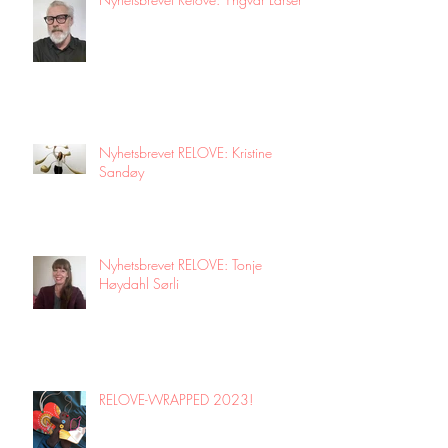
Nyhetsbrevet RELOVE: Kristine
Sandøy
Nyhetsbrevet RELOVE: Tonje
Høydahl Sørli
RELOVE-WRAPPED 2023!