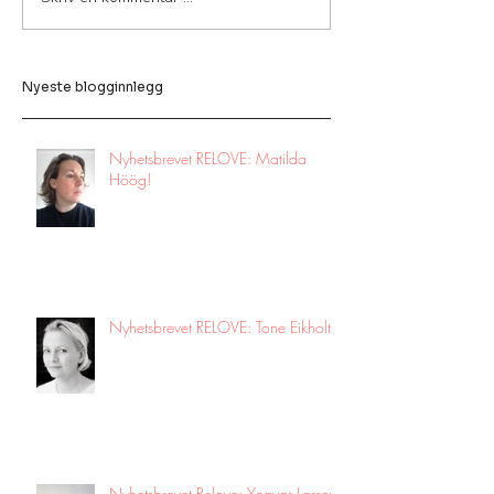
Nyeste blogginnlegg
Nyhetsbrevet RELOVE: Matilda
Höög!
Nyhetsbrevet RELOVE: Tone Eikholt!
Nyhetsbrevet Relove: Yngvar Larsen!