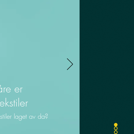
re er
ekstiler
tiler laget av da?