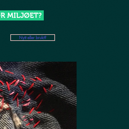
R MILJØET?
Nytt eller brukt?
n