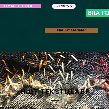
Syntetisk
VASKING
BRA FO
Naturmaterialer
Hæ? TEKSTILLAB?
TEKSTILLAB ja. Vi forsker nemlig på tekstiler. Så da blir vi på e