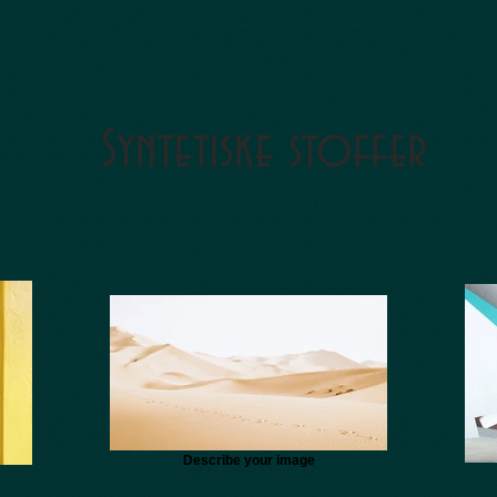
Syntetiske stoffer
Describe your image