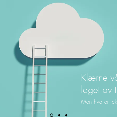
Klærne vå
laget av t
Men hva er teks