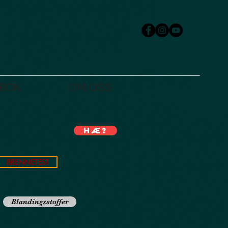
SBOK
OM OSS
HÆ?
BRENNETEST
Blandingsstoffer