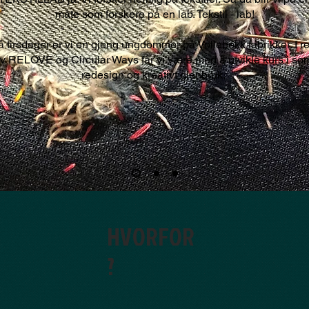
måte som forskere på en lab. Tekstil - lab!
å tirsdager er vi en gjeng ungdommer på Vollebekk fabrikker. I re
v RELOVE og Circular Ways får vi være med å utvikle kurs i sø
redesign og kreativt gjenbruk.
HVORFOR
?