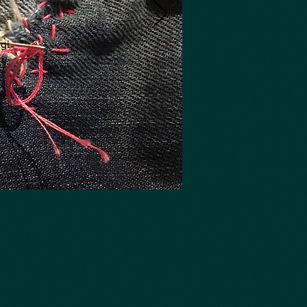
gi
m,