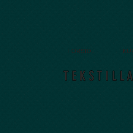
FORSIDE
KU
T E K S T I L L 