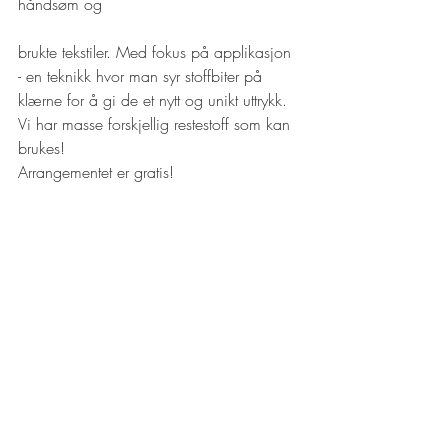
håndsøm og
brukte tekstiler. Med fokus på applikasjon 
- en teknikk hvor man syr stoffbiter på 
klærne for å gi de et nytt og unikt uttrykk. 
Vi har masse forskjellig restestoff som kan 
brukes!
Arrangementet er gratis!
Barn under 8 år må ha følge av en voksen
Onsdag 30.september
Ta vare på lekene dine med RELOVE!
Har du en dukke som trenger et nytt 
antrekk? Eller mangler bamsen din en 
pute? Dette