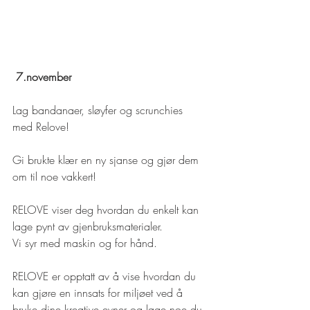
7.november
Lag bandanaer, sløyfer og scrunchies 
med Relove!
Gi brukte klær en ny sjanse og gjør dem 
om til noe vakkert!
RELOVE viser deg hvordan du enkelt kan 
lage pynt av gjenbruksmaterialer. 
Vi syr med maskin og for hånd.
RELOVE er opptatt av å vise hvordan du 
kan gjøre en innsats for miljøet ved å 
bruke dine kreative evner og lage noe du 