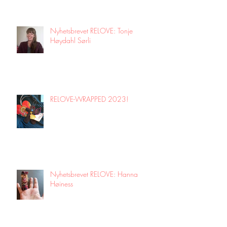
Nyhetsbrevet RELOVE: Tonje
Høydahl Sørli
RELOVE-WRAPPED 2023!
Nyhetsbrevet RELOVE: Hanna
Høiness