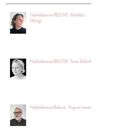
Nyhetsbrevet RELOVE: Matilda
Höög!
Nyhetsbrevet RELOVE: Tone Eikholt!
Nyhetsbrevet Relove: Yngvar Larsen!