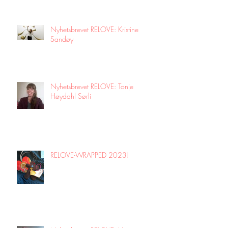
Nyhetsbrevet RELOVE: Kristine
Sandøy
Nyhetsbrevet RELOVE: Tonje
Høydahl Sørli
RELOVE-WRAPPED 2023!